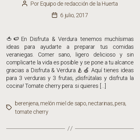
Por
Equipo de redacción de la Huerta
Autor
de
6 julio, 2017
Fecha
la
de
entrada
la
🍅🍉En Disfruta & Verdura tenemos muchísimas
entrada
ideas para ayudarte a preparar tus comidas
veraniegas. Comer sano, ligero delicioso y sin
complicarte la vida es posible y se pone a tu alcance
gracias a Disfruta & Verdura.🍐🍏 Aquí tienes ideas
para 3 verduras y 3 frutas, ¡disfrútalas y disfruta la
cocina! Tomate cherry pera: si quieres […]
berenjena
,
melón miel de sapo
,
nectarinas
,
pera
,
Etiquetas
tomate cherry