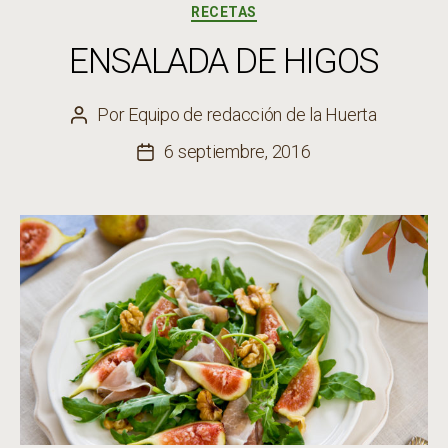
Categorías
RECETAS
ENSALADA DE HIGOS
Por
Equipo de redacción de la Huerta
Autor
de
6 septiembre, 2016
Fecha
la
de
entrada
la
entrada