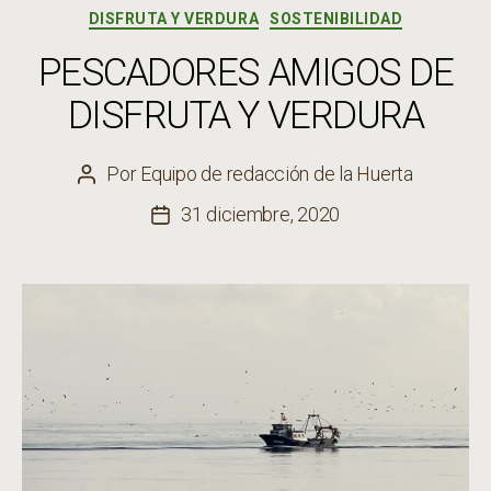
Categorías
DISFRUTA Y VERDURA
SOSTENIBILIDAD
PESCADORES AMIGOS DE
DISFRUTA Y VERDURA
Por
Equipo de redacción de la Huerta
Autor
de
31 diciembre, 2020
Fecha
la
de
entrada
la
entrada