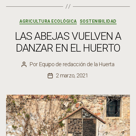
Categorías
AGRICULTURA ECOLÓGICA
SOSTENIBILIDAD
LAS ABEJAS VUELVEN A
DANZAR EN EL HUERTO
Por
Equipo de redacción de la Huerta
Autor
de
2 marzo, 2021
Fecha
la
de
entrada
la
entrada