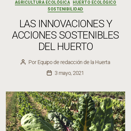
Categorías
AGRICULTURA ECOLÓGICA
HUERTO ECOLÓGICO
SOSTENIBILIDAD
LAS INNOVACIONES Y
ACCIONES SOSTENIBLES
DEL HUERTO
Por
Equipo de redacción de la Huerta
Autor
de
3 mayo, 2021
Fecha
la
de
entrada
la
entrada