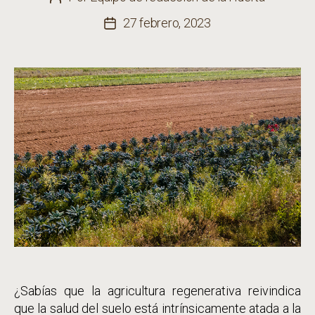
de
27 febrero, 2023
Fecha
la
de
entrada
la
entrada
¿Sabías que la agricultura regenerativa reivindica
que la salud del suelo está intrínsicamente atada a la