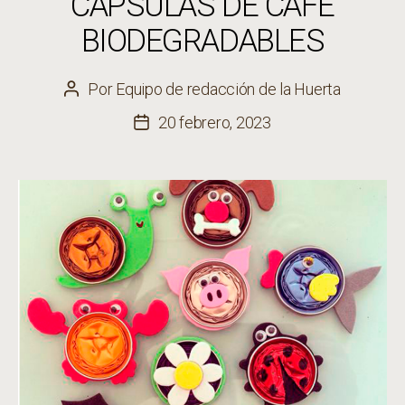
CÁPSULAS DE CAFÉ
BIODEGRADABLES
Por
Equipo de redacción de la Huerta
Autor
de
20 febrero, 2023
Fecha
la
de
entrada
la
entrada