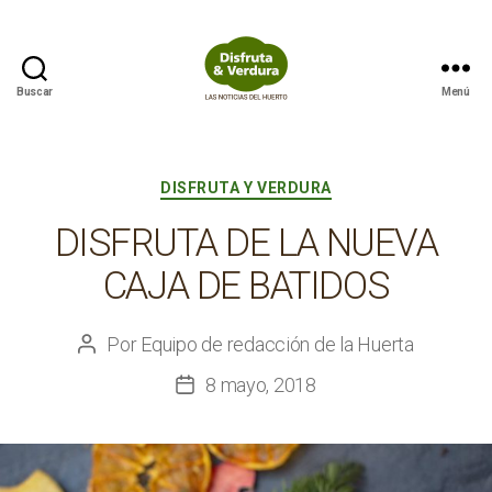
Buscar
Menú
Disfruta
&
Verdura
Categorías
DISFRUTA Y VERDURA
DISFRUTA DE LA NUEVA
CAJA DE BATIDOS
Por
Equipo de redacción de la Huerta
Autor
de
8 mayo, 2018
Fecha
la
de
entrada
la
entrada