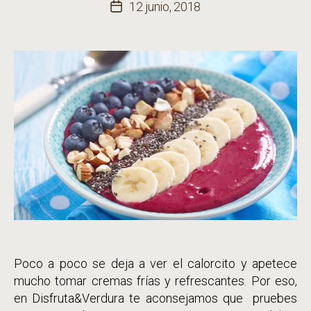
de
12 junio, 2018
Fecha
la
de
entrada
la
entrada
Poco a poco se deja a ver el calorcito y apetece
mucho tomar cremas frías y refrescantes. Por eso,
en Disfruta&Verdura te aconsejamos que pruebes