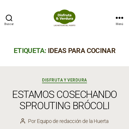
Buscar
Menú
Disfruta
&
Verdura
ETIQUETA:
IDEAS PARA COCINAR
Categorías
DISFRUTA Y VERDURA
ESTAMOS COSECHANDO
SPROUTING BRÓCOLI
Por
Equipo de redacción de la Huerta
Autor