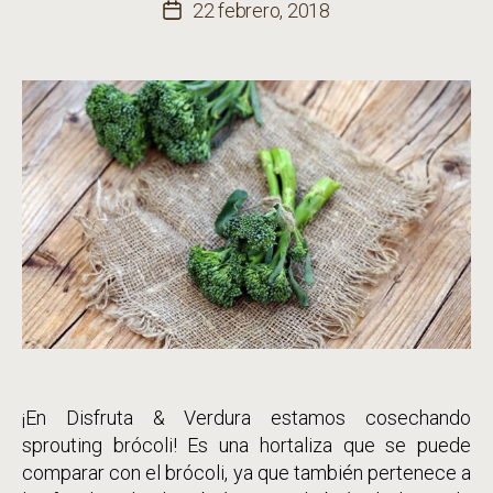
de
22 febrero, 2018
Fecha
la
de
entrada
la
entrada
¡En Disfruta & Verdura estamos cosechando
sprouting brócoli! Es una hortaliza que se puede
comparar con el brócoli, ya que también pertenece a