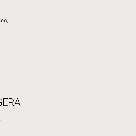
ico
,
GERA
7