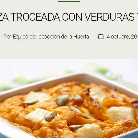
ZA TROCEADA CON VERDURAS 
Por
Equipo de redacción de la Huerta
4 octubre, 2
utor
Fecha
de
de
a
la
ntrada
entrada