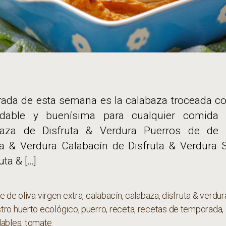
rada de esta semana es la calabaza troceada co
ludable y buenísima para cualquier comida
abaza de Disfruta & Verdura Puerros de de 
a & Verdura Calabacín de Disfruta & Verdura Sa
uta & […]
e de oliva virgen extra
,
calabacín
,
calabaza
,
disfruta & verdur
tro huerto ecológico
,
puerro
,
receta
,
recetas de temporada
,
s
dables
,
tomate