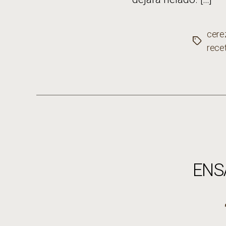
cere
Etiqueta
rece
ENS