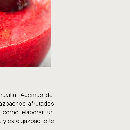
avilla. Además del
gazpachos afrutados
o cómo elaborar un
o y este gazpacho te