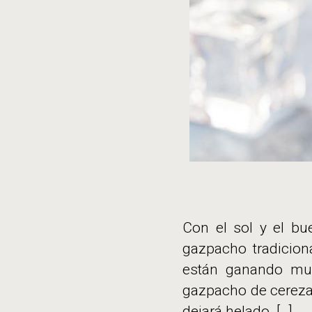
Con el sol y el b
gazpacho tradicion
están ganando muc
gazpacho de cerezas
dejará helado. […]