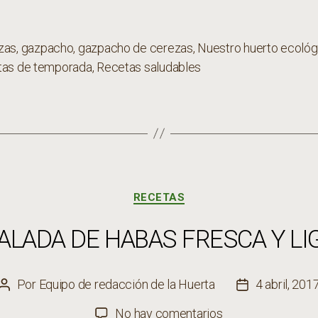
zas
,
gazpacho
,
gazpacho de cerezas
,
Nuestro huerto ecológ
s
tas de temporada
,
Recetas saludables
Categorías
RECETAS
ALADA DE HABAS FRESCA Y LI
Por
Equipo de redacción de la Huerta
4 abril, 201
Autor
Fecha
de
de
en
No hay comentarios