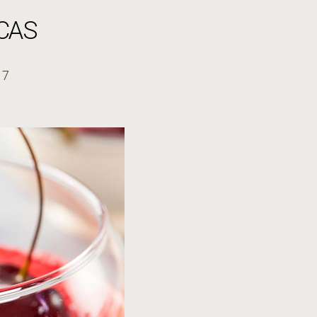
CAS
17