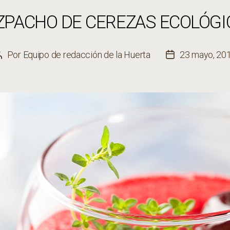
ZPACHO DE CEREZAS ECOLÓGI
Por
Equipo de redacción de la Huerta
23 mayo, 20
Autor
Fecha
de
de
la
la
entrada
entrada