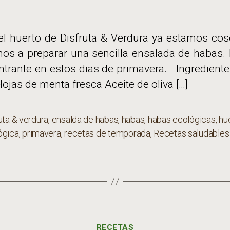
 el huerto de Disfruta & Verdura ya estamos co
s a preparar una sencilla ensalada de habas. 
entrante en estos dias de primavera. Ingredient
ojas de menta fresca Aceite de oliva […]
uta & verdura
,
ensalda de habas
,
habas
,
habas ecológicas
,
hu
s
ógica
,
primavera
,
recetas de temporada
,
Recetas saludables
Categorías
RECETAS