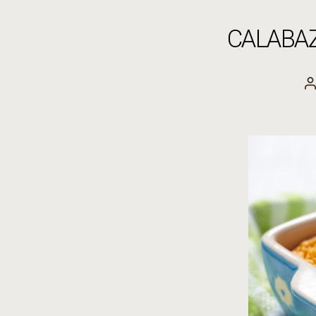
CALABA
A
l
e