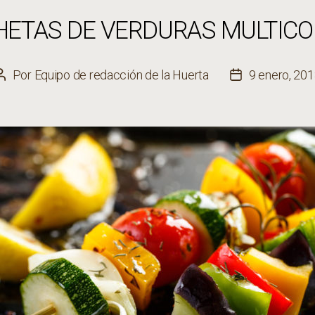
HETAS DE VERDURAS MULTICO
Por
Equipo de redacción de la Huerta
9 enero, 20
Autor
Fecha
de
de
la
la
entrada
entrada