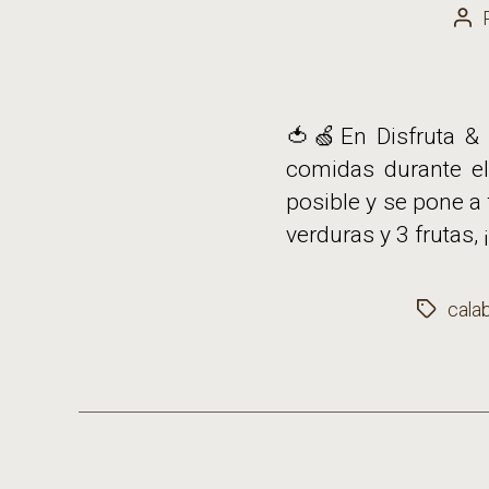
Aut
de
la
ent
🍅🍏En Disfruta &
comidas durante el
posible y se pone a 
verduras y 3 frutas, 
cala
Etiqueta