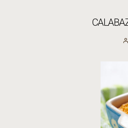
CALABA
A
l
e