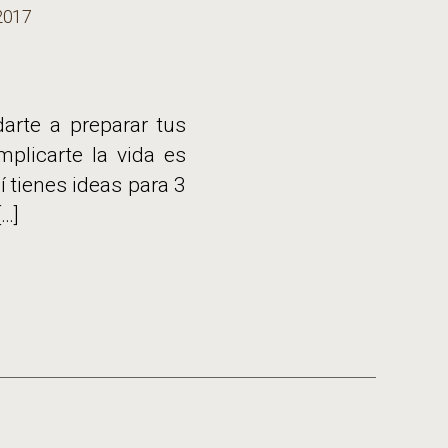
2017
rte a preparar tus
plicarte la vida es
í tienes ideas para 3
[…]