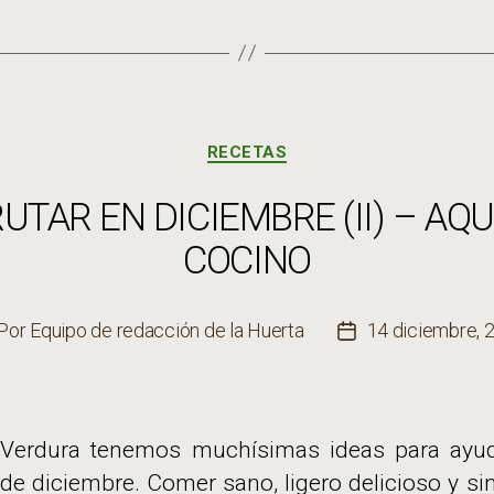
Categorías
RECETAS
TAR EN DICIEMBRE (II) – AQUÍ
COCINO
Por
Equipo de redacción de la Huerta
14 diciembre, 
tor
Fecha
de
la
trada
entrada
 Verdura tenemos muchísimas ideas para ayuda
e diciembre. Comer sano, ligero delicioso y sin