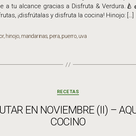
e a tu alcance gracias a Disfruta & Verdura.🍐
rutas, ¡disfrútalas y disfruta la cocina! Hinojo: […]
lor
,
hinojo
,
mandarinas
,
pera
,
puerro
,
uva
s
Categorías
RECETAS
TAR EN NOVIEMBRE (II) – AQUÍ
COCINO