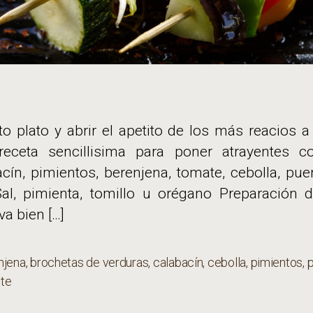
to plato y abrir el apetito de los más reacios 
ceta sencillisima para poner atrayentes c
acín, pimientos, berenjena, tomate, cebolla, pu
 Sal, pimienta, tomillo u orégano Preparación 
va bien […]
njena
,
brochetas de verduras
,
calabacín
,
cebolla
,
pimientos
,
p
s
te