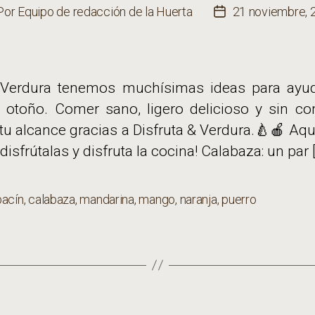
Por
Equipo de redacción de la Huerta
21 noviembre, 
or
Fecha
de
la
rada
entrada
 Verdura tenemos muchísimas ideas para ayuda
 otoño. Comer sano, ligero delicioso y sin com
tu alcance gracias a Disfruta & Verdura.🍐🍎 Aqu
¡disfrútalas y disfruta la cocina! Calabaza: un par 
bacín
,
calabaza
,
mandarina
,
mango
,
naranja
,
puerro
s