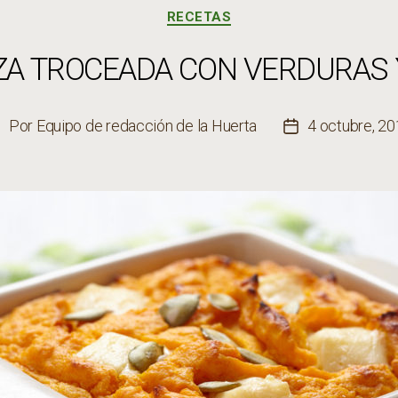
Categorías
RECETAS
ZA TROCEADA CON VERDURAS 
Por
Equipo de redacción de la Huerta
4 octubre, 2
utor
Fecha
de
de
a
la
ntrada
entrada