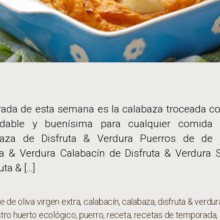
rada de esta semana es la calabaza troceada co
ludable y buenísima para cualquier comida
abaza de Disfruta & Verdura Puerros de de 
a & Verdura Calabacín de Disfruta & Verdura Sa
uta & […]
e de oliva virgen extra
,
calabacín
,
calabaza
,
disfruta & verdur
tro huerto ecológico
,
puerro
,
receta
,
recetas de temporada
,
s