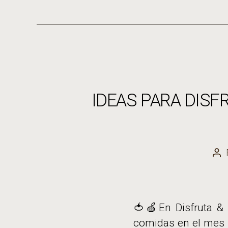
IDEAS PARA DISFRU
Au
de
la
en
🍅🍏En Disfruta &
comidas en el mes d